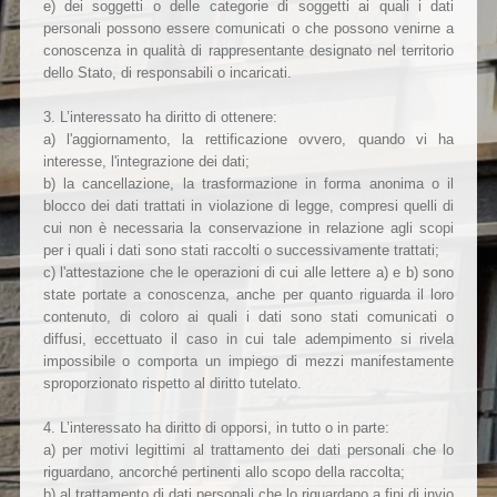
e) dei soggetti o delle categorie di soggetti ai quali i dati
personali possono essere comunicati o che possono venirne a
conoscenza in qualità di rappresentante designato nel territorio
dello Stato, di responsabili o incaricati.
3. L’interessato ha diritto di ottenere:
a) l'aggiornamento, la rettificazione ovvero, quando vi ha
interesse, l'integrazione dei dati;
b) la cancellazione, la trasformazione in forma anonima o il
blocco dei dati trattati in violazione di legge, compresi quelli di
cui non è necessaria la conservazione in relazione agli scopi
per i quali i dati sono stati raccolti o successivamente trattati;
c) l'attestazione che le operazioni di cui alle lettere a) e b) sono
state portate a conoscenza, anche per quanto riguarda il loro
contenuto, di coloro ai quali i dati sono stati comunicati o
diffusi, eccettuato il caso in cui tale adempimento si rivela
impossibile o comporta un impiego di mezzi manifestamente
sproporzionato rispetto al diritto tutelato.
4. L’interessato ha diritto di opporsi, in tutto o in parte:
a) per motivi legittimi al trattamento dei dati personali che lo
riguardano, ancorché pertinenti allo scopo della raccolta;
b) al trattamento di dati personali che lo riguardano a fini di invio