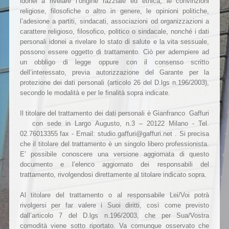
idonei a rivelare l’origine razziale ed etnica, le convinzioni
religiose, filosofiche o altro in genere, le opinioni politiche,
l’adesione a partiti, sindacati, associazioni od organizzazioni a
carattere religioso, filosofico, politico o sindacale, nonché i dati
personali idonei a rivelare lo stato di salute e la vita sessuale,
possono essere oggetto di trattamento. Ciò per adempiere ad
un obbligo di legge oppure con il consenso scritto
dell’interessato, previa autorizzazione del Garante per la
protezione dei dati personali (articolo 26 del D.lgs n.196/2003),
secondo le modalità e per le finalità sopra indicate.
Il titolare del trattamento dei dati personali è Gianfranco Gaffuri
con sede in Largo Augusto, n.3 – 20122 Milano - Tel.
02.76013355 fax - Email: studio.gaffuri@gaffuri.net . Si precisa
che il titolare del trattamento è un singolo libero professionista.
E’ possibile conoscere una versione aggiornata di questo
documento e l’elenco aggiornato dei responsabili del
trattamento, rivolgendosi direttamente al titolare indicato sopra.
Al titolare del trattamento o al responsabile Lei/Voi potrà
rivolgersi per far valere i Suoi diritti, così come previsto
dall’articolo 7 del D.lgs n.196/2003, che per Sua/Vostra
comodità viene sotto riportato. Va comunque osservato che