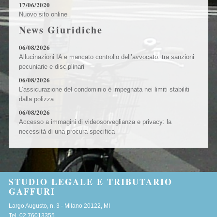
17/06/2020
Nuovo sito online
News Giuridiche
06/08/2026
Allucinazioni IA e mancato controllo dell’avvocato: tra sanzioni
pecuniarie e disciplinari
06/08/2026
L’assicurazione del condominio è impegnata nei limiti stabiliti
dalla polizza
06/08/2026
Accesso a immagini di videosorveglianza e privacy: la
necessità di una procura specifica
STUDIO LEGALE E TRIBUTARIO
GAFFURI
Largo Augusto, n. 3 -
Milano
20122
,
MI
Tel.
02.76013355