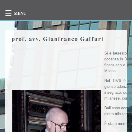
MENU
prof. avv. Gianfranco Gaffuri
Si è laureato in
docenza in Dirit
finanziario e poi
Milano.
Nel 1976 è stat
giurisprudenza 
insegnato, quale
milanese, con s
Dall’anno accad
diritto tributar
È stato membro 