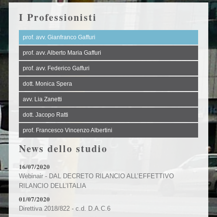
I Professionisti
prof. avv. Gianfranco Gaffuri
prof. avv. Alberto Maria Gaffuri
prof. avv. Federico Gaffuri
dott. Monica Spera
avv. Lia Zanetti
dott. Jacopo Ratti
prof. Francesco Vincenzo Albertini
News dello studio
16/07/2020
Webinair - DAL DECRETO RILANCIO ALL’EFFETTIVO
RILANCIO DELL’ITALIA
01/07/2020
Direttiva 2018/822 - c.d. D.A.C.6