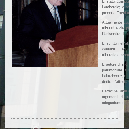
È stato compone
Lombardia; è sta
predetta Facoltà
Attualmente coor
tributari e dei p
l’Università degl
È iscritto nell’a
contabili ed
tributario e ammi
È autore di mono
patrimoniale s
istituzionale, e
diritto. L’attivi
Partecipa abitu
argomenti di at
adeguatamente ri